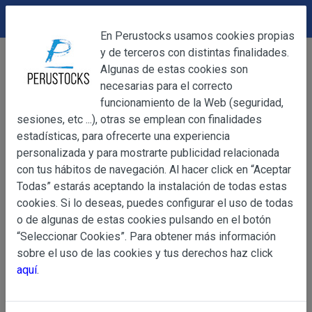
DEVOLUCIONES
Cerrar
En Perustocks usamos cookies propias
y de terceros con distintas finalidades.
Home
Artesanía
Figuras de Cerámica
Cerrar
Algunas de estas cookies son
Estatuilla Carnero de Cerámica
necesarias para el correcto
funcionamiento de la Web (seguridad,
sesiones, etc ...), otras se emplean con finalidades
OBJETO
estadísticas, para ofrecerte una experiencia
personalizada y para mostrarte publicidad relacionada
con tus hábitos de navegación. Al hacer click en “Aceptar
OBJETO
Todas” estarás aceptando la instalación de todas estas
Las presentes Condiciones Generales regulan la adquisi
cookies. Si lo deseas, puedes configurar el uso de todas
web www.perustocks.es, del que es titular ALBER
o de algunas de estas cookies pulsando en el botón
YACARINE (en adelante, PERUSTOCKS).
“Seleccionar Cookies”. Para obtener más información
Información
sobre el uso de las cookies y tus derechos haz click
La adquisición de cualesquiera de los productos conlle
Básica
aquí
.
y cada una de las Condiciones Generales que se indican
sobre
Condiciones Particulares que pudieran ser de aplicaci
Protección
de Datos