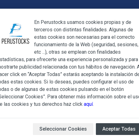
Cerrar
En Perustocks usamos cookies propias y de
terceros con distintas finalidades. Algunas de
Cerrar
estas cookies son necesarias para el correcto
funcionamiento de la Web (seguridad, sesiones,
Megamenu
Mi cuenta
Blog
etc ...), otras se emplean con finalidades
stadísticas, para ofrecerte una experiencia personalizada y para
ostrarte publicidad relacionada con tus hábitos de navegación. A
orizo Sabrocito 10 unidades
acer click en “Aceptar Todas” estarás aceptando la instalación d
odas estas cookies. Si lo deseas, puedes configurar el uso de
Chorizo Sab
ndiciones Generales regulan la adquisición de los productos of
odas o de algunas de estas cookies pulsando en el botón
ocks.es, del que es titular ALBERT SALA CIGÜELA y CINTH
Seleccionar Cookies”. Para obtener más información sobre el us
adelante, PERUSTOCKS).
e las cookies y tus derechos haz click
aquí
.
Chorizo Santarrosano
(est
e cualesquiera de los productos conlleva la aceptación plena y
formato paquete de 10 unid
s Condiciones Generales que se indican, sin perjuicio de la ac
iculares que pudieran ser de aplicación al adquirir determinad
Seleccionar Cookies
Aceptar Todas
Disponibilidad:
Sin stock
Marca