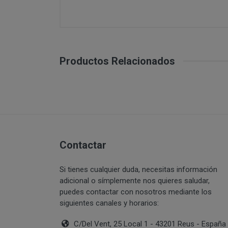
PERUSTOCKS se r
conservar en fri
se ofrecen a lo
CONDICIONES 
nuevos producto
derecho a retira
info@perustoc
productos ofreci
Productos Relacionados
Todo ello sin pe
suscripción o r
in
cuales le identi
Una vez dentro d
¿Con qué finalidad 
Usuario deberá s
lectura y acepta
Contactar
Difundir conteni
del terrorismo o,
Si tienes cualquier duda, necesitas información
Introducir en la 
adicional o símplemente nos quieres saludar,
interrumpir o ge
puedes contactar con nosotros mediante los
lógicos de PERU
DISPONIBILID
siguientes canales y horarios:
al sitio web y a
PRODUCTOS
C/Del Vent, 25 Local 1 - 43201 Reus - España
los cuales PER