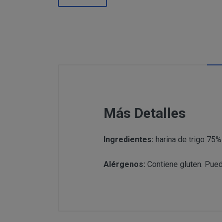
Información
Puede c
Para comunicars
adicional:
final d
detallamos a co
Tfno: 977
Sábado: Ma
MODIFICACION O A
COMUNICACI
Email: inf
Dirección 
postal se 
Todas las notif
Tfno: 977 27039
Más Detalles
DESISTIMIENTO DE
eficaces, a todo
Sábado: Mañana 
anteriormente.
Email: info@per
Informació
Ingredientes:
harina de trigo 75%
Dirección postal
tratamiento de sus 
encuentra la tie
Alérgenos:
Contiene gluten. Pued
PRODUCTOS
Los productos of
Suministro de b
en pantalla.
Productos que p
Suministro de pr