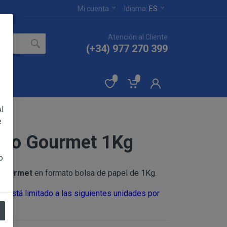
Mi cuenta
Idioma:
ES
Atención al Cliente
(+34) 977 270 399
l
e
rigo Gourmet 1Kg
ertados en el sitio
YA PAMELA RUIZ
o
Gourmet
en formato bolsa de papel de 1Kg.
 sin reservas de todas
o está limitado a las siguientes unidades por
eptación de las
os productos.