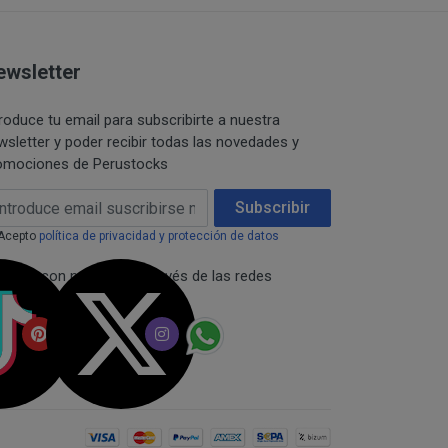
 están publicitados a
restringidas de los
 solicitado no
formación.
e en el mismo
onfidencialidad de la
ewsletter
r una pre-reserva del
troduce tu email para subscribirte a nuestra
 comunicación pública,
wsletter y poder recibir todas las novedades y
sumidor,
omociones de Perustocks
 del titular de los
umento de precio, en
e desistimiento y
ail Address
Subscribir
lase y comunicaciones
citud o consentimiento.
Acepto
política de privacidad y protección de datos
los productos de
necta con nosotros a través de las redes
iante la misma forma
ciales:
dades abonadas, el