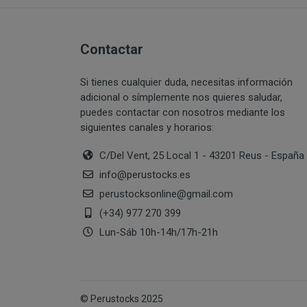
PERUSTOCKS pret
Intentar acceder
través de www.pe
sistemas inform
¿Por cuánto tiempo
estuviera dispon
Contactar
Vulnerar los der
momento, mediant
información de
producto agotad
Suplantar la ide
Si tienes cualquier duda, necesitas información
Reproducir, copi
adicional o símplemente nos quieres saludar,
De no hallarse d
puedes contactar con nosotros mediante los
transformar o mo
PERUSTOCKS podr
siguientes canales y horarios:
correspondientes
cuyo caso, el co
Recabar datos co
resolución del c
C/Del Vent, 25 Local 1 - 43201 Reus - España
con fines de ven
info
@
perustocks.es
¿Cuál es la legitima
En caso de indis
perustocksonline
@
gmail.com
sustitución por 
de pago que se u
(+34) 977 270 399
Lun-Sáb 10h-14h/17h-21h
Si PERUSTOCKS s
consumidor podr
Consentimiento del 
© Perustocks 2025