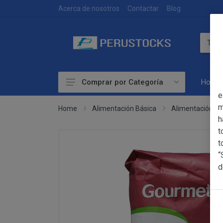
DEVOLUCIONES
Acerca de nosotros
Contactar
Blog
Home
Comprar por Categoría
OBJETO
e
Accesorios
m
Home
Alimentación Básica
Alimentación Bá
h
Alimentación
OBJETO
t
Las presentes Co
Artesanía
t
web www.perust
“
Bebidas
YACARINE (en 
d
Información
Otros
La adquisición d
Básica
y cada una de la
sobre
Productos Frescos
Condiciones Part
Protección
Superalimentos
de Datos