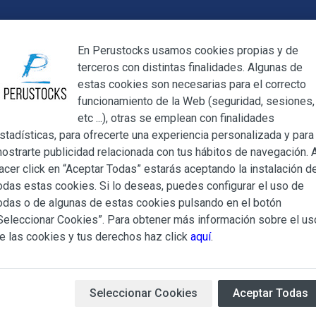
Cerrar
En Perustocks usamos cookies propias y de
terceros con distintas finalidades. Algunas de
Cerrar
estas cookies son necesarias para el correcto
funcionamiento de la Web (seguridad, sesiones,
Megamenu
Mi cuenta
Blog
etc ...), otras se emplean con finalidades
stadísticas, para ofrecerte una experiencia personalizada y para
ostrarte publicidad relacionada con tus hábitos de navegación. A
sica
Harina de Trigo Gourmet 1Kg
acer click en “Aceptar Todas” estarás aceptando la instalación d
odas estas cookies. Si lo deseas, puedes configurar el uso de
Harina de T
ndiciones Generales regulan la adquisición de los productos of
odas o de algunas de estas cookies pulsando en el botón
ocks.es, del que es titular ALBERT SALA CIGÜELA y CINTH
Seleccionar Cookies”. Para obtener más información sobre el us
adelante, PERUSTOCKS).
e las cookies y tus derechos haz click
aquí
.
Harina de trigo
de la marca
e cualesquiera de los productos conlleva la aceptación plena y
En este momento este artícul
s Condiciones Generales que se indican, sin perjuicio de la ac
compra:
2.00
iculares que pudieran ser de aplicación al adquirir determinad
Seleccionar Cookies
Aceptar Todas