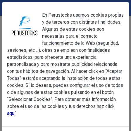
DEVOLUCIONES
Cerrar
En Perustocks usamos cookies propias
y de terceros con distintas finalidades.
Home
Alimentación
Granos,Cereales y Semillas
Cerrar
Algunas de estas cookies son
Frijol Negro El Plebeyo 500g
necesarias para el correcto
funcionamiento de la Web (seguridad,
sesiones, etc ...), otras se emplean con finalidades
OBJETO
estadísticas, para ofrecerte una experiencia
personalizada y para mostrarte publicidad relacionada
con tus hábitos de navegación. Al hacer click en “Aceptar
OBJETO
Todas” estarás aceptando la instalación de todas estas
Las presentes Condiciones Generales regulan la adquisi
cookies. Si lo deseas, puedes configurar el uso de todas
web www.perustocks.es, del que es titular ALBER
o de algunas de estas cookies pulsando en el botón
YACARINE (en adelante, PERUSTOCKS).
“Seleccionar Cookies”. Para obtener más información
Información
sobre el uso de las cookies y tus derechos haz click
La adquisición de cualesquiera de los productos conlle
Básica
aquí
.
y cada una de las Condiciones Generales que se indican
sobre
Condiciones Particulares que pudieran ser de aplicaci
Protección
de Datos