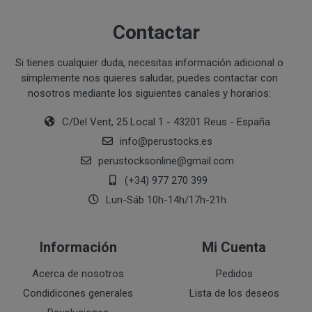
Ejecución de medidas precontractuales a petición del inter
Contactar
Interés legítimo del responsable
PROCESO DE COMPRA Y/O CONTRATACIÓN
Para realizar cualquier compra en www.perustocks.es, 
Si tienes cualquier duda, necesitas información adicional o
edad.
símplemente nos quieres saludar, puedes contactar con
¿A qué destinatarios se comunicarán sus datos?
Además será preciso que el cliente se registre en www
nosotros mediante los siguientes canales y horarios:
recogida de datos en el que se proporcione a PERUST
C/Del Vent, 25 Local 1 - 43201 Reus - España
contratación; datos que en cualquier caso serán verac
info
@
perustocks.es
que el cliente deberá consentir expresamente mediante 
PERUSTOCKS.
perustocksonline
@
gmail.com
(+34) 977 270 399
Los pasos a seguir para realizar la compra son:
Lun-Sáb 10h-14h/17h-21h
Una vez dentro de la web, debemos registrarnos
requeridos a tal efecto. También nos aparece la 
Información
Mi Cuenta
newsletter. En la dirección del correo electrónic
un mensaje en dónde validamos el email.
Acerca de nosotros
Pedidos
Accedemos a la tienda online "ENTRAR" utilizan
Condidicones generales
Lista de los deseos
identifica..