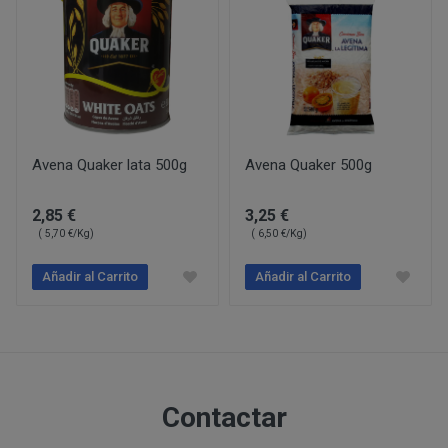
PERUSTOCKS pretende garantizar la disponibilidad de
Intentar acceder a las cuentas de correo electrónico de
través de www.perustocks.es. No obstante, en el caso 
sistemas informáticos de PERUSTOCKS o de terceros y,
¿Por cuánto tiempo conservaremos sus datos?
estuviera disponible o si el mismo se hubiera agotado, 
Vulnerar los derechos de propiedad intelectual o industr
momento, mediante indicación de no existencias. Cabe 
información de PERUSTOCKS o de terceros.
producto agotado.
Suplantar la identidad de cualquier otro usuario.
Reproducir, copiar, distribuir, poner a disposición de, 
De no hallarse disponible el producto, y habiendo sido
Avena Quaker lata 500g
transformar o modificar los contenidos, a menos que se 
Avena Quaker 500g
PERUSTOCKS podrá suministrar un producto de similar
correspondientes derechos o ello resulte legalmente pe
cuyo caso, el consumidor podrá aceptarlo o rechazarlo
Recabar datos con finalidad publicitaria y de remitir 
2,85 €
3,25 €
resolución del contrato.
( 5,70 €/Kg)
( 6,50 €/Kg)
con fines de venta u otras de naturaleza comercial sin
¿Cuál es la legitimación para el tratamiento de sus datos
En caso de indisponibilidad de la totalidad o parte del
Añadir al Carrito
Añadir al Carrito
sustitución por el cliente, el reembolso previamente 
de pago que se utilizó en la compra.
Si PERUSTOCKS se retrasara injustificadamente en la
consumidor podrá reclamar el doble de la cantidad ad
Contactar
Consentimiento del interesado
Ejecución de un contrato