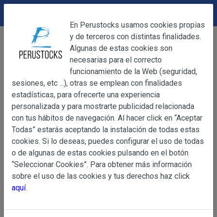
DEVOLUCIONES
Cerrar
En Perustocks usamos cookies propias
y de terceros con distintas finalidades.
Home
Alimentación
Desayuno
Cerrar
Algunas de estas cookies son
Dulce de batata Mardel 370g
necesarias para el correcto
funcionamiento de la Web (seguridad,
sesiones, etc ...), otras se emplean con finalidades
OBJETO
estadísticas, para ofrecerte una experiencia
personalizada y para mostrarte publicidad relacionada
con tus hábitos de navegación. Al hacer click en “Aceptar
OBJETO
Todas” estarás aceptando la instalación de todas estas
Las presentes Condiciones Generales regulan la adquisi
cookies. Si lo deseas, puedes configurar el uso de todas
web www.perustocks.es, del que es titular ALBER
o de algunas de estas cookies pulsando en el botón
YACARINE (en adelante, PERUSTOCKS).
“Seleccionar Cookies”. Para obtener más información
Información
sobre el uso de las cookies y tus derechos haz click
La adquisición de cualesquiera de los productos conlle
Básica
aquí
.
y cada una de las Condiciones Generales que se indican
sobre
Condiciones Particulares que pudieran ser de aplicaci
Protección
de Datos