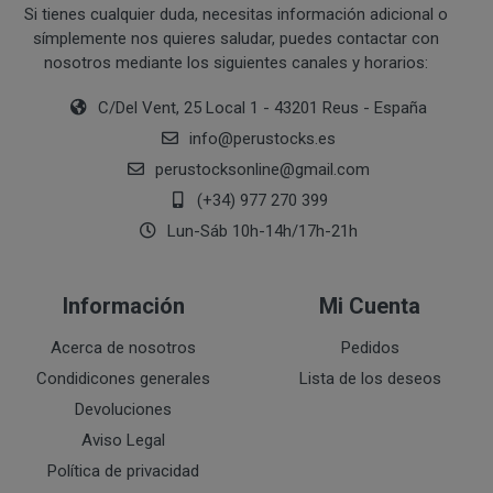
Si tienes cualquier duda, necesitas información adicional o
Ejecución de medidas precontractuales a petición del inter
símplemente nos quieres saludar, puedes contactar con
Interés legítimo del responsable
PROCESO DE COMPRA Y/O CONTRATACIÓN
nosotros mediante los siguientes canales y horarios:
Para realizar cualquier compra en www.perustocks.es, 
edad.
C/Del Vent, 25 Local 1 - 43201 Reus - España
¿A qué destinatarios se comunicarán sus datos?
info
@
perustocks.es
Además será preciso que el cliente se registre en www
perustocksonline
@
gmail.com
recogida de datos en el que se proporcione a PERUST
contratación; datos que en cualquier caso serán verac
(+34) 977 270 399
que el cliente deberá consentir expresamente mediante 
Lun-Sáb 10h-14h/17h-21h
PERUSTOCKS.
Los pasos a seguir para realizar la compra son:
Información
Mi Cuenta
Una vez dentro de la web, debemos registrarnos
Acerca de nosotros
Pedidos
requeridos a tal efecto. También nos aparece la 
Condidicones generales
Lista de los deseos
newsletter. En la dirección del correo electrónic
Devoluciones
un mensaje en dónde validamos el email.
Aviso Legal
Accedemos a la tienda online "ENTRAR" utilizan
Política de privacidad
identifica..