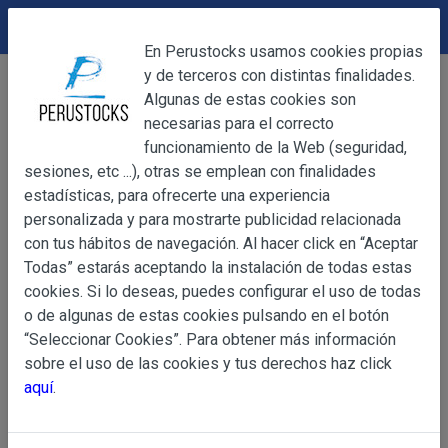
DEVOLUCIONES
Cerrar
En Perustocks usamos cookies propias
y de terceros con distintas finalidades.
Home
Productos Frescos
Embutidos
Cerrar
Algunas de estas cookies son
Chorizo Sabrocito 14cm
necesarias para el correcto
funcionamiento de la Web (seguridad,
sesiones, etc ...), otras se emplean con finalidades
OBJETO
estadísticas, para ofrecerte una experiencia
personalizada y para mostrarte publicidad relacionada
con tus hábitos de navegación. Al hacer click en “Aceptar
OBJETO
Todas” estarás aceptando la instalación de todas estas
Las presentes Condiciones Generales regulan la adquisi
cookies. Si lo deseas, puedes configurar el uso de todas
web www.perustocks.es, del que es titular ALBER
o de algunas de estas cookies pulsando en el botón
YACARINE (en adelante, PERUSTOCKS).
“Seleccionar Cookies”. Para obtener más información
Información
sobre el uso de las cookies y tus derechos haz click
La adquisición de cualesquiera de los productos conlle
Básica
aquí
.
y cada una de las Condiciones Generales que se indican
sobre
Condiciones Particulares que pudieran ser de aplicaci
Protección
de Datos