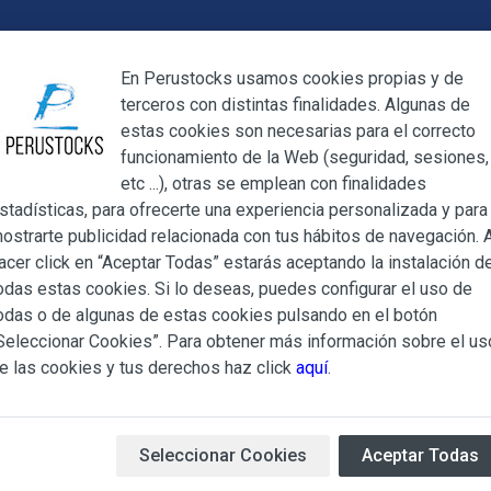
Cerrar
En Perustocks usamos cookies propias y de
terceros con distintas finalidades. Algunas de
Cerrar
estas cookies son necesarias para el correcto
funcionamiento de la Web (seguridad, sesiones,
Megamenu
Mi cuenta
Blog
etc ...), otras se emplean con finalidades
stadísticas, para ofrecerte una experiencia personalizada y para
ostrarte publicidad relacionada con tus hábitos de navegación. A
bbys 100g
acer click en “Aceptar Todas” estarás aceptando la instalación d
odas estas cookies. Si lo deseas, puedes configurar el uso de
Mostaza Lib
ndiciones Generales regulan la adquisición de los productos of
odas o de algunas de estas cookies pulsando en el botón
ocks.es, del que es titular ALBERT SALA CIGÜELA y CINTH
Seleccionar Cookies”. Para obtener más información sobre el us
adelante, PERUSTOCKS).
e las cookies y tus derechos haz click
aquí
.
Ya puedes comprar
Mostaza
e cualesquiera de los productos conlleva la aceptación plena y
100g en
Perustocks
, con e
s Condiciones Generales que se indican, sin perjuicio de la ac
iculares que pudieran ser de aplicación al adquirir determinad
Seleccionar Cookies
Aceptar Todas
Disponibilidad:
Sin stock
Marca