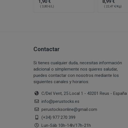
1,90 €
8,99 €
PERUSTOCKS pret
Intentar acceder
( 3,80 €/L)
( 22,47 €/Kg)
través de www.pe
sistemas inform
¿Por cuánto tiempo
estuviera dispon
Vulnerar los der
momento, mediant
información de
producto agotad
Suplantar la ide
Reproducir, copi
De no hallarse d
transformar o mo
Contactar
PERUSTOCKS podr
correspondientes
cuyo caso, el co
Recabar datos co
Si tienes cualquier duda, necesitas información
resolución del c
con fines de ven
adicional o símplemente nos quieres saludar,
¿Cuál es la legitima
En caso de indis
puedes contactar con nosotros mediante los
sustitución por 
siguientes canales y horarios:
de pago que se u
C/Del Vent, 25 Local 1 - 43201 Reus - España
Si PERUSTOCKS s
info
@
perustocks.es
consumidor podr
perustocksonline
@
gmail.com
(+34) 977 270 399
Consentimiento del 
Lun-Sáb 10h-14h/17h-21h