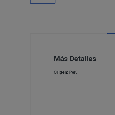
Información
Puede c
Para comunicars
adicional:
final d
detallamos a co
Tfno: 977
Sábado: Ma
MODIFICACION O A
COMUNICACI
Email: inf
Dirección 
postal se 
Todas las notif
Tfno: 977 27039
Más Detalles
DESISTIMIENTO DE
eficaces, a todo
Sábado: Mañana 
anteriormente.
Email: info@per
Informació
Origen:
Perú
Dirección postal
tratamiento de sus 
encuentra la tie
PRODUCTOS
Los productos of
Suministro de b
en pantalla.
Productos que p
Suministro de pr