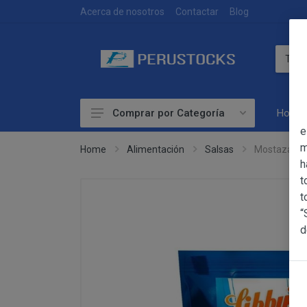
DEVOLUCIONES
Acerca de nosotros
Contactar
Blog
Home
Comprar por Categoría
OBJETO
e
Accesorios
m
Home
Alimentación
Salsas
Mostaza Li
h
Alimentación
OBJETO
t
Las presentes Co
Artesanía
t
web www.perust
“
Bebidas
YACARINE (en 
d
Información
Otros
La adquisición d
Básica
y cada una de la
sobre
Productos Frescos
Condiciones Part
Protección
Superalimentos
de Datos