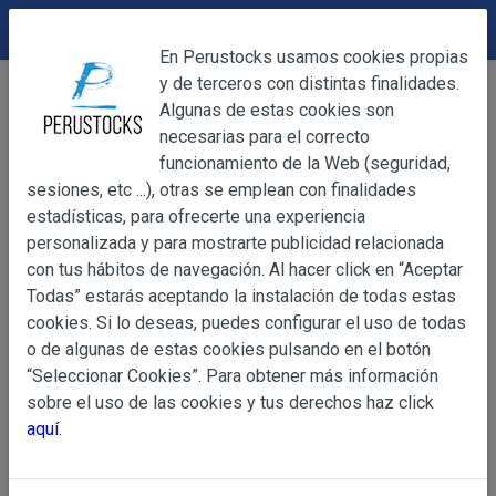
DEVOLUCIONES
Cerrar
En Perustocks usamos cookies propias
y de terceros con distintas finalidades.
Home
Accesorios
Pasadores de Cabello
Cerrar
Algunas de estas cookies son
Gancho o Pasador de Cabello Tumi y Búho
necesarias para el correcto
funcionamiento de la Web (seguridad,
sesiones, etc ...), otras se emplean con finalidades
OBJETO
estadísticas, para ofrecerte una experiencia
personalizada y para mostrarte publicidad relacionada
con tus hábitos de navegación. Al hacer click en “Aceptar
OBJETO
Todas” estarás aceptando la instalación de todas estas
Las presentes Condiciones Generales regulan la adquisi
cookies. Si lo deseas, puedes configurar el uso de todas
web www.perustocks.es, del que es titular ALBER
o de algunas de estas cookies pulsando en el botón
YACARINE (en adelante, PERUSTOCKS).
“Seleccionar Cookies”. Para obtener más información
Información
sobre el uso de las cookies y tus derechos haz click
La adquisición de cualesquiera de los productos conlle
Básica
aquí
.
y cada una de las Condiciones Generales que se indican
sobre
Condiciones Particulares que pudieran ser de aplicaci
Protección
de Datos