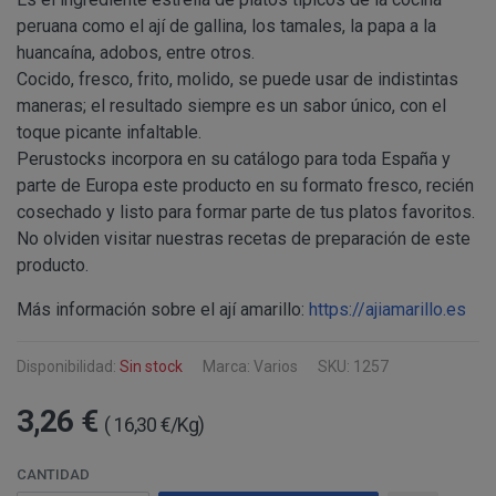
Información
Puede consultar información adicional y detal
Para comunicarse con nosotros, ponemos a su disposic
peruana como el ají de gallina, los tamales, la
papa a la
adicional:
final de este documento.
detallamos a continuación:
huancaína
, adobos, entre otros.
Cocido, fresco, frito, molido, se puede usar de indistintas
Tfno: 977 270399 - HORARIOS: Lunes - Viernes:
maneras; el resultado siempre es un sabor único, con el
Sábado: Mañana 10,00 a 14,00h. Tarde 17,00 a 2
MODIFICACION O ANULACION DEL PEDIDO
COMUNICACIONES
toque picante infaltable.
Email: info@perustocks.es.
Perustocks incorpora en su catálogo para toda España y
Dirección postal: Carrer del Vent, 25 Local 1, 43
parte de Europa este producto en su formato fresco, recién
postal se encuentra la tienda presencial.
cosechado y listo para formar parte de tus platos favoritos.
Todas las notificaciones y comunicaciones entre lo
Tfno: 977 270399 - HORARIOS: Lunes - Viernes: Mañan
No olviden visitar nuestras recetas de preparación de este
DESISTIMIENTO DE LA COMPRA
eficaces, a todos los efectos, cuando se realicen a tra
Sábado: Mañana 10,00 a 14,00h. Tarde 17,00 a 21,00h
producto.
anteriormente.
Email: info@perustocks.es.
Información adicional ¿Quién 
Más información sobre el ají amarillo:
https://ajiamarillo.es
Dirección postal: Plaça Font Nova nº2, local B, 43201,
tratamiento de sus datos?
encuentra la tienda presencial..
Disponibilidad:
Sin stock
Marca: Varios
SKU: 1257
PRODUCTOS
3,26 €
( 16,30 €/Kg)
Los productos ofertados, junto con las características
Suministro de bienes precintados que no pueden ser d
en pantalla.
Productos que puedan deteriorarse o caducar rápidam
CANTIDAD
Suministro de productos que tengan un término de cadu