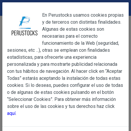
DEVOLUCIONES
Cerrar
En Perustocks usamos cookies propias
y de terceros con distintas finalidades.
Home
Productos Frescos
Cerrar
Algunas de estas cookies son
Ajíes y otros vegetales frescos
Aji amarillo fresco 200g
necesarias para el correcto
funcionamiento de la Web (seguridad,
sesiones, etc ...), otras se emplean con finalidades
OBJETO
estadísticas, para ofrecerte una experiencia
personalizada y para mostrarte publicidad relacionada
con tus hábitos de navegación. Al hacer click en “Aceptar
OBJETO
Todas” estarás aceptando la instalación de todas estas
Las presentes Condiciones Generales regulan la adquisi
cookies. Si lo deseas, puedes configurar el uso de todas
web www.perustocks.es, del que es titular ALBER
o de algunas de estas cookies pulsando en el botón
YACARINE (en adelante, PERUSTOCKS).
“Seleccionar Cookies”. Para obtener más información
Información
sobre el uso de las cookies y tus derechos haz click
La adquisición de cualesquiera de los productos conlle
Básica
aquí
.
y cada una de las Condiciones Generales que se indican
sobre
Condiciones Particulares que pudieran ser de aplicaci
Protección
de Datos