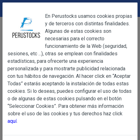
DEVOLUCIONES
Cerrar
En Perustocks usamos cookies propias
y de terceros con distintas finalidades.
Home
Alimentación
Condimentos y Especias
Cerrar
Algunas de estas cookies son
Pasta de Ají Amarillo Del Huerto 212g
necesarias para el correcto
funcionamiento de la Web (seguridad,
sesiones, etc ...), otras se emplean con finalidades
OBJETO
estadísticas, para ofrecerte una experiencia
personalizada y para mostrarte publicidad relacionada
con tus hábitos de navegación. Al hacer click en “Aceptar
OBJETO
Todas” estarás aceptando la instalación de todas estas
Las presentes Condiciones Generales regulan la adquisi
cookies. Si lo deseas, puedes configurar el uso de todas
web www.perustocks.es, del que es titular ALBER
o de algunas de estas cookies pulsando en el botón
YACARINE (en adelante, PERUSTOCKS).
“Seleccionar Cookies”. Para obtener más información
Información
sobre el uso de las cookies y tus derechos haz click
La adquisición de cualesquiera de los productos conlle
Básica
aquí
.
y cada una de las Condiciones Generales que se indican
sobre
Condiciones Particulares que pudieran ser de aplicaci
Protección
de Datos