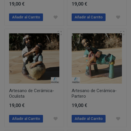
Información
Puede consultar información adicional y detal
19,00 €
Para comunicarse con nosotros, ponemos a su disposic
19,00 €
adicional:
final de este documento.
detallamos a continuación:
Añadir al Carrito
Añadir al Carrito
Tfno: 977 270399 - HORARIOS: Lunes - Viernes:
Sábado: Mañana 10,00 a 14,00h. Tarde 17,00 a 2
MODIFICACION O ANULACION DEL PEDIDO
COMUNICACIONES
Email: info@perustocks.es.
Dirección postal: Carrer del Vent, 25 Local 1, 43
postal se encuentra la tienda presencial.
Todas las notificaciones y comunicaciones entre lo
Tfno: 977 270399 - HORARIOS: Lunes - Viernes: Mañan
DESISTIMIENTO DE LA COMPRA
eficaces, a todos los efectos, cuando se realicen a tra
Sábado: Mañana 10,00 a 14,00h. Tarde 17,00 a 21,00h
anteriormente.
Email: info@perustocks.es.
Información adicional ¿Quién 
Dirección postal: Plaça Font Nova nº2, local B, 43201,
tratamiento de sus datos?
encuentra la tienda presencial..
Artesano de Cerámica-
Artesano de Cerámica-
Oculista
Partero
19,00 €
19,00 €
PRODUCTOS
Los productos ofertados, junto con las características
Suministro de bienes precintados que no pueden ser d
Añadir al Carrito
Añadir al Carrito
en pantalla.
Productos que puedan deteriorarse o caducar rápidam
Suministro de productos que tengan un término de cadu