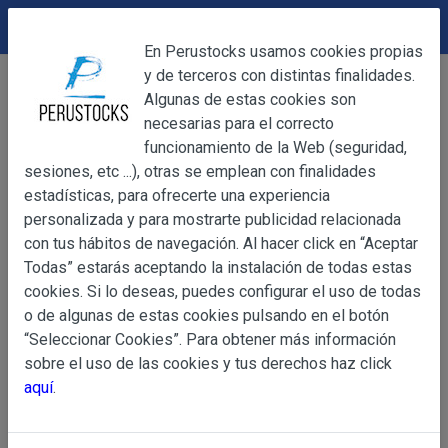
DEVOLUCIONES
Cerrar
En Perustocks usamos cookies propias
y de terceros con distintas finalidades.
Home
Artesanía
Figuras de Cerámica
Cerrar
Algunas de estas cookies son
Figuras de Cerámica
necesarias para el correcto
funcionamiento de la Web (seguridad,
Filters
3
sesiones, etc ...), otras se emplean con finalidades
OBJETO
estadísticas, para ofrecerte una experiencia
Mostrando del 1 al 12 de 22 productos
personalizada y para mostrarte publicidad relacionada
Ordenar por
Mostrar
con tus hábitos de navegación. Al hacer click en “Aceptar
OBJETO
Todas” estarás aceptando la instalación de todas estas
Las presentes Condiciones Generales regulan la adquisi
cookies. Si lo deseas, puedes configurar el uso de todas
web www.perustocks.es, del que es titular ALBER
o de algunas de estas cookies pulsando en el botón
YACARINE (en adelante, PERUSTOCKS).
“Seleccionar Cookies”. Para obtener más información
Información
sobre el uso de las cookies y tus derechos haz click
La adquisición de cualesquiera de los productos conlle
Básica
aquí
.
y cada una de las Condiciones Generales que se indican
sobre
Condiciones Particulares que pudieran ser de aplicaci
Protección
de Datos