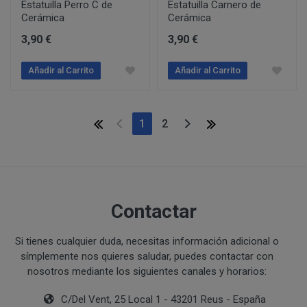
Estatuilla Perro C de
Estatuilla Carnero de
Ejecución de medidas precontractuales a petición del inter
Cerámica
Cerámica
Interés legítimo del responsable
PROCESO DE COMPRA Y/O CONTRATACIÓN
3,90 €
3,90 €
Para realizar cualquier compra en www.perustocks.es, 
edad.
Añadir al Carrito
Añadir al Carrito
¿A qué destinatarios se comunicarán sus datos?
Además será preciso que el cliente se registre en www
recogida de datos en el que se proporcione a PERUST
(current)
1
2
contratación; datos que en cualquier caso serán verac
que el cliente deberá consentir expresamente mediante 
PERUSTOCKS.
Los pasos a seguir para realizar la compra son:
Contactar
Una vez dentro de la web, debemos registrarnos
requeridos a tal efecto. También nos aparece la 
Si tienes cualquier duda, necesitas información adicional o
newsletter. En la dirección del correo electrónic
símplemente nos quieres saludar, puedes contactar con
un mensaje en dónde validamos el email.
nosotros mediante los siguientes canales y horarios:
Accedemos a la tienda online "ENTRAR" utilizan
identifica..
C/Del Vent, 25 Local 1 - 43201 Reus - España