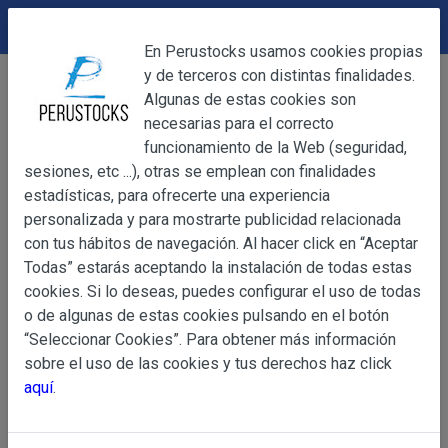
DEVOLUCIONES
Cerrar
En Perustocks usamos cookies propias
y de terceros con distintas finalidades.
Home
Bebidas
Lácteos
Cerrar
Algunas de estas cookies son
Lácteos
necesarias para el correcto
funcionamiento de la Web (seguridad,
Filters
3
sesiones, etc ...), otras se emplean con finalidades
OBJETO
estadísticas, para ofrecerte una experiencia
Mostrando del 1 al 1 de 1 productos
personalizada y para mostrarte publicidad relacionada
Ordenar por
Mostrar
con tus hábitos de navegación. Al hacer click en “Aceptar
OBJETO
Todas” estarás aceptando la instalación de todas estas
Las presentes Condiciones Generales regulan la adquisi
cookies. Si lo deseas, puedes configurar el uso de todas
web www.perustocks.es, del que es titular ALBER
o de algunas de estas cookies pulsando en el botón
YACARINE (en adelante, PERUSTOCKS).
“Seleccionar Cookies”. Para obtener más información
Información
sobre el uso de las cookies y tus derechos haz click
La adquisición de cualesquiera de los productos conlle
Básica
aquí
.
y cada una de las Condiciones Generales que se indican
sobre
Condiciones Particulares que pudieran ser de aplicaci
Protección
de Datos