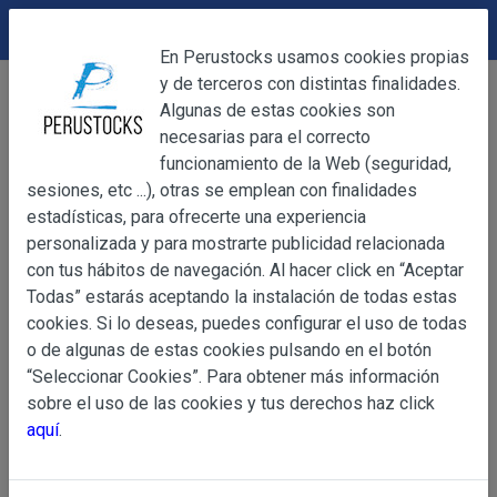
DEVOLUCIONES
Cerrar
En Perustocks usamos cookies propias
y de terceros con distintas finalidades.
Home
Alimentación
Miel, Azúcar, Esencias
Cerrar
Algunas de estas cookies son
Miel, Azúcar, Esencias
necesarias para el correcto
funcionamiento de la Web (seguridad,
Filters
3
sesiones, etc ...), otras se emplean con finalidades
OBJETO
estadísticas, para ofrecerte una experiencia
Mostrando del 1 al 12 de 19 productos
personalizada y para mostrarte publicidad relacionada
Ordenar por
Mostrar
con tus hábitos de navegación. Al hacer click en “Aceptar
OBJETO
Todas” estarás aceptando la instalación de todas estas
Las presentes Condiciones Generales regulan la adquisi
cookies. Si lo deseas, puedes configurar el uso de todas
web www.perustocks.es, del que es titular ALBER
o de algunas de estas cookies pulsando en el botón
YACARINE (en adelante, PERUSTOCKS).
“Seleccionar Cookies”. Para obtener más información
Información
sobre el uso de las cookies y tus derechos haz click
La adquisición de cualesquiera de los productos conlle
Básica
aquí
.
y cada una de las Condiciones Generales que se indican
sobre
Condiciones Particulares que pudieran ser de aplicaci
Protección
de Datos